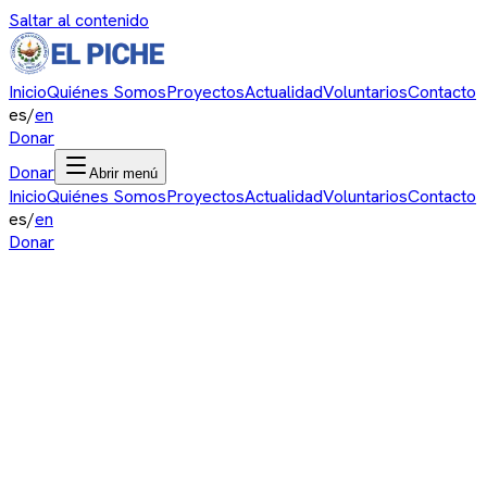
Saltar al contenido
Inicio
Quiénes Somos
Proyectos
Actualidad
Voluntarios
Contacto
es
/
en
Donar
Donar
Abrir menú
Inicio
Quiénes Somos
Proyectos
Actualidad
Voluntarios
Contacto
es
/
en
Donar