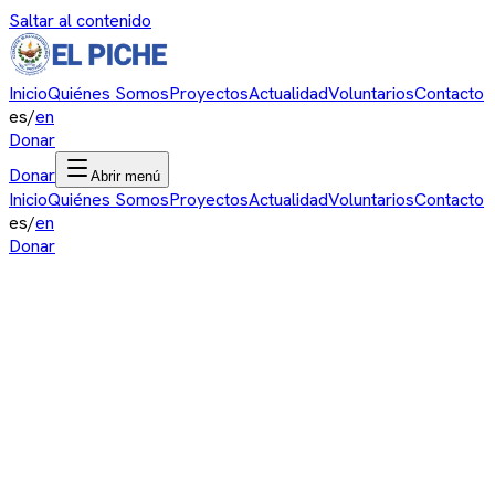
Saltar al contenido
Inicio
Quiénes Somos
Proyectos
Actualidad
Voluntarios
Contacto
es
/
en
Donar
Donar
Abrir menú
Inicio
Quiénes Somos
Proyectos
Actualidad
Voluntarios
Contacto
es
/
en
Donar