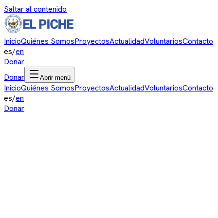
Saltar al contenido
Inicio
Quiénes Somos
Proyectos
Actualidad
Voluntarios
Contacto
es
/
en
Donar
Donar
Abrir menú
Inicio
Quiénes Somos
Proyectos
Actualidad
Voluntarios
Contacto
es
/
en
Donar