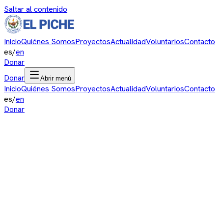
Saltar al contenido
Inicio
Quiénes Somos
Proyectos
Actualidad
Voluntarios
Contacto
es
/
en
Donar
Donar
Abrir menú
Inicio
Quiénes Somos
Proyectos
Actualidad
Voluntarios
Contacto
es
/
en
Donar