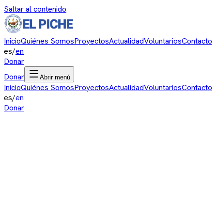
Saltar al contenido
Inicio
Quiénes Somos
Proyectos
Actualidad
Voluntarios
Contacto
es
/
en
Donar
Donar
Abrir menú
Inicio
Quiénes Somos
Proyectos
Actualidad
Voluntarios
Contacto
es
/
en
Donar