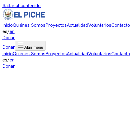
Saltar al contenido
Inicio
Quiénes Somos
Proyectos
Actualidad
Voluntarios
Contacto
es
/
en
Donar
Donar
Abrir menú
Inicio
Quiénes Somos
Proyectos
Actualidad
Voluntarios
Contacto
es
/
en
Donar