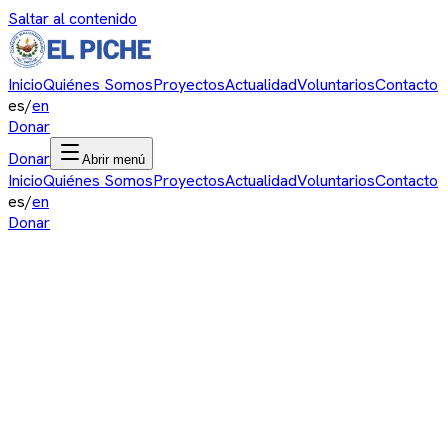
Saltar al contenido
Inicio
Quiénes Somos
Proyectos
Actualidad
Voluntarios
Contacto
es
/
en
Donar
Donar
Abrir menú
Inicio
Quiénes Somos
Proyectos
Actualidad
Voluntarios
Contacto
es
/
en
Donar