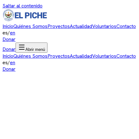
Saltar al contenido
Inicio
Quiénes Somos
Proyectos
Actualidad
Voluntarios
Contacto
es
/
en
Donar
Donar
Abrir menú
Inicio
Quiénes Somos
Proyectos
Actualidad
Voluntarios
Contacto
es
/
en
Donar