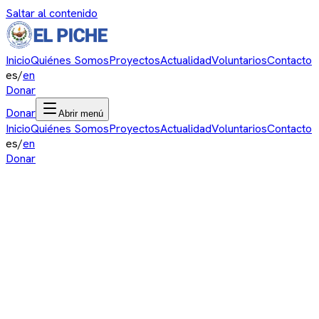
Saltar al contenido
Inicio
Quiénes Somos
Proyectos
Actualidad
Voluntarios
Contacto
es
/
en
Donar
Donar
Abrir menú
Inicio
Quiénes Somos
Proyectos
Actualidad
Voluntarios
Contacto
es
/
en
Donar