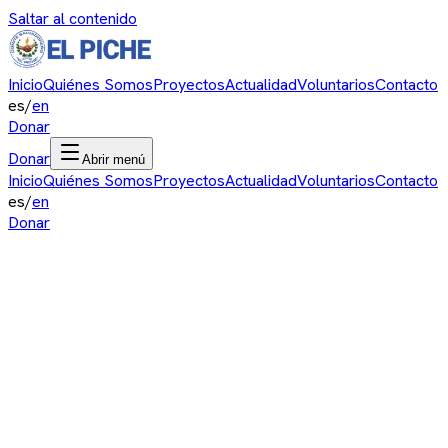
Saltar al contenido
Inicio
Quiénes Somos
Proyectos
Actualidad
Voluntarios
Contacto
es
/
en
Donar
Donar
Abrir menú
Inicio
Quiénes Somos
Proyectos
Actualidad
Voluntarios
Contacto
es
/
en
Donar