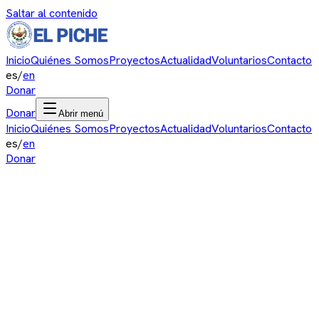
Saltar al contenido
Inicio
Quiénes Somos
Proyectos
Actualidad
Voluntarios
Contacto
es
/
en
Donar
Donar
Abrir menú
Inicio
Quiénes Somos
Proyectos
Actualidad
Voluntarios
Contacto
es
/
en
Donar