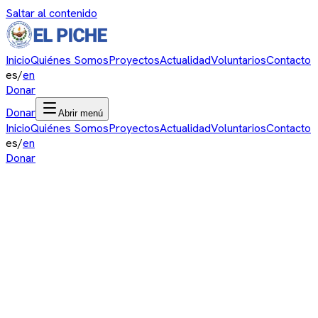
Saltar al contenido
Inicio
Quiénes Somos
Proyectos
Actualidad
Voluntarios
Contacto
es
/
en
Donar
Donar
Abrir menú
Inicio
Quiénes Somos
Proyectos
Actualidad
Voluntarios
Contacto
es
/
en
Donar