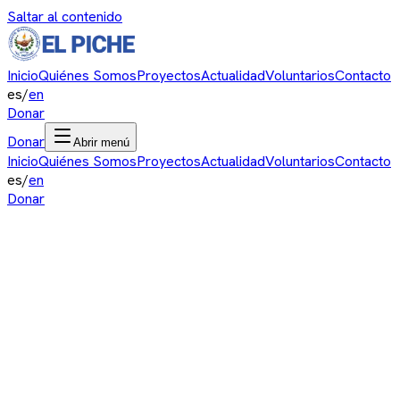
Saltar al contenido
Inicio
Quiénes Somos
Proyectos
Actualidad
Voluntarios
Contacto
es
/
en
Donar
Donar
Abrir menú
Inicio
Quiénes Somos
Proyectos
Actualidad
Voluntarios
Contacto
es
/
en
Donar