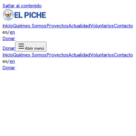
Saltar al contenido
Inicio
Quiénes Somos
Proyectos
Actualidad
Voluntarios
Contacto
es
/
en
Donar
Donar
Abrir menú
Inicio
Quiénes Somos
Proyectos
Actualidad
Voluntarios
Contacto
es
/
en
Donar