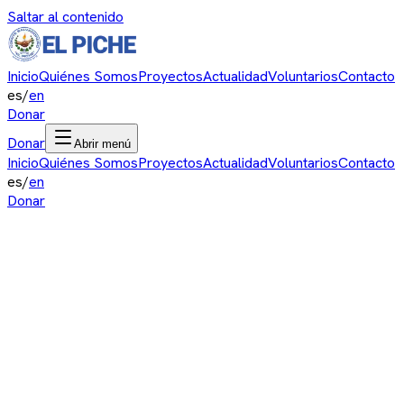
Saltar al contenido
Inicio
Quiénes Somos
Proyectos
Actualidad
Voluntarios
Contacto
es
/
en
Donar
Donar
Abrir menú
Inicio
Quiénes Somos
Proyectos
Actualidad
Voluntarios
Contacto
es
/
en
Donar