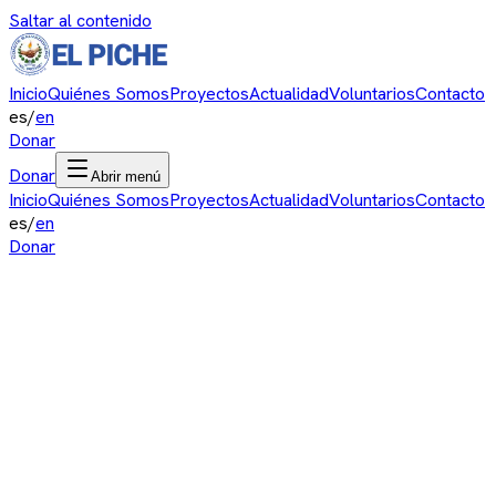
Saltar al contenido
Inicio
Quiénes Somos
Proyectos
Actualidad
Voluntarios
Contacto
es
/
en
Donar
Donar
Abrir menú
Inicio
Quiénes Somos
Proyectos
Actualidad
Voluntarios
Contacto
es
/
en
Donar