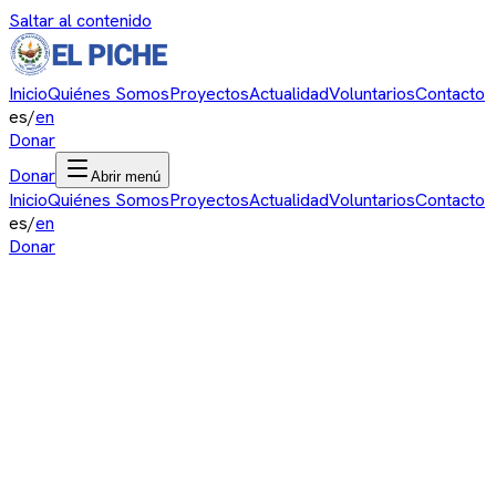
Saltar al contenido
Inicio
Quiénes Somos
Proyectos
Actualidad
Voluntarios
Contacto
es
/
en
Donar
Donar
Abrir menú
Inicio
Quiénes Somos
Proyectos
Actualidad
Voluntarios
Contacto
es
/
en
Donar