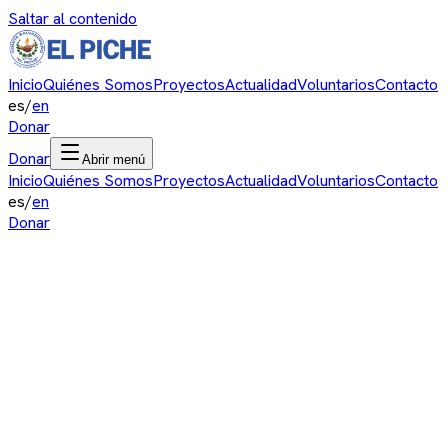
Saltar al contenido
Inicio
Quiénes Somos
Proyectos
Actualidad
Voluntarios
Contacto
es
/
en
Donar
Donar
Abrir menú
Inicio
Quiénes Somos
Proyectos
Actualidad
Voluntarios
Contacto
es
/
en
Donar