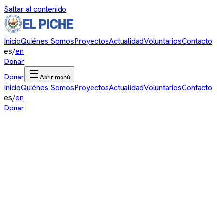
Saltar al contenido
Inicio
Quiénes Somos
Proyectos
Actualidad
Voluntarios
Contacto
es
/
en
Donar
Donar
Abrir menú
Inicio
Quiénes Somos
Proyectos
Actualidad
Voluntarios
Contacto
es
/
en
Donar