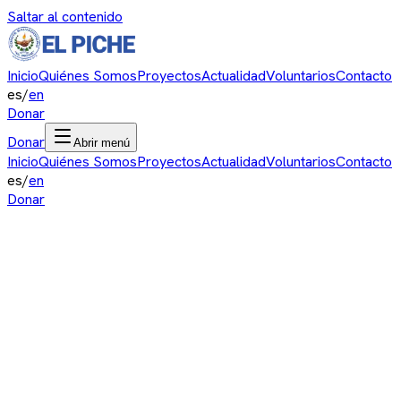
Saltar al contenido
Inicio
Quiénes Somos
Proyectos
Actualidad
Voluntarios
Contacto
es
/
en
Donar
Donar
Abrir menú
Inicio
Quiénes Somos
Proyectos
Actualidad
Voluntarios
Contacto
es
/
en
Donar