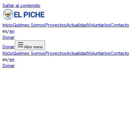
Saltar al contenido
Inicio
Quiénes Somos
Proyectos
Actualidad
Voluntarios
Contacto
es
/
en
Donar
Donar
Abrir menú
Inicio
Quiénes Somos
Proyectos
Actualidad
Voluntarios
Contacto
es
/
en
Donar