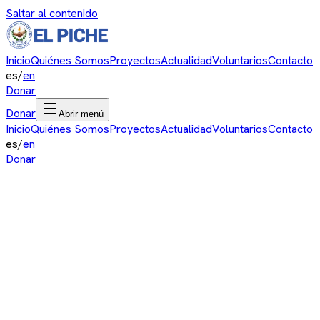
Saltar al contenido
Inicio
Quiénes Somos
Proyectos
Actualidad
Voluntarios
Contacto
es
/
en
Donar
Donar
Abrir menú
Inicio
Quiénes Somos
Proyectos
Actualidad
Voluntarios
Contacto
es
/
en
Donar