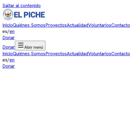
Saltar al contenido
Inicio
Quiénes Somos
Proyectos
Actualidad
Voluntarios
Contacto
es
/
en
Donar
Donar
Abrir menú
Inicio
Quiénes Somos
Proyectos
Actualidad
Voluntarios
Contacto
es
/
en
Donar