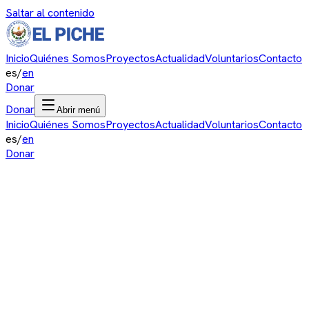
Saltar al contenido
Inicio
Quiénes Somos
Proyectos
Actualidad
Voluntarios
Contacto
es
/
en
Donar
Donar
Abrir menú
Inicio
Quiénes Somos
Proyectos
Actualidad
Voluntarios
Contacto
es
/
en
Donar