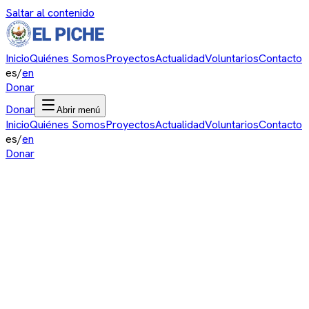
Saltar al contenido
Inicio
Quiénes Somos
Proyectos
Actualidad
Voluntarios
Contacto
es
/
en
Donar
Donar
Abrir menú
Inicio
Quiénes Somos
Proyectos
Actualidad
Voluntarios
Contacto
es
/
en
Donar