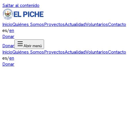
Saltar al contenido
Inicio
Quiénes Somos
Proyectos
Actualidad
Voluntarios
Contacto
es
/
en
Donar
Donar
Abrir menú
Inicio
Quiénes Somos
Proyectos
Actualidad
Voluntarios
Contacto
es
/
en
Donar