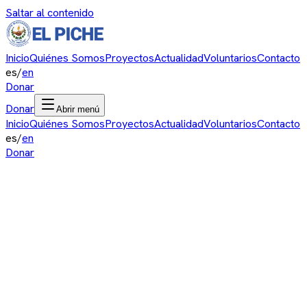
Saltar al contenido
Inicio
Quiénes Somos
Proyectos
Actualidad
Voluntarios
Contacto
es
/
en
Donar
Donar
Abrir menú
Inicio
Quiénes Somos
Proyectos
Actualidad
Voluntarios
Contacto
es
/
en
Donar