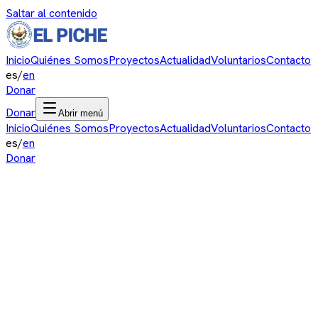
Saltar al contenido
Inicio
Quiénes Somos
Proyectos
Actualidad
Voluntarios
Contacto
es
/
en
Donar
Donar
Abrir menú
Inicio
Quiénes Somos
Proyectos
Actualidad
Voluntarios
Contacto
es
/
en
Donar