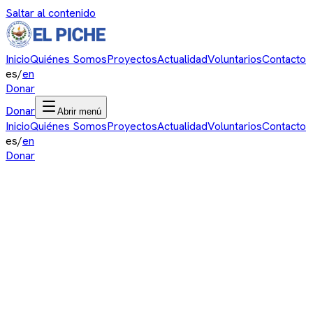
Saltar al contenido
Inicio
Quiénes Somos
Proyectos
Actualidad
Voluntarios
Contacto
es
/
en
Donar
Donar
Abrir menú
Inicio
Quiénes Somos
Proyectos
Actualidad
Voluntarios
Contacto
es
/
en
Donar