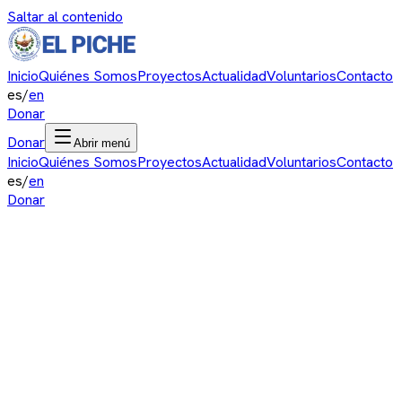
Saltar al contenido
Inicio
Quiénes Somos
Proyectos
Actualidad
Voluntarios
Contacto
es
/
en
Donar
Donar
Abrir menú
Inicio
Quiénes Somos
Proyectos
Actualidad
Voluntarios
Contacto
es
/
en
Donar