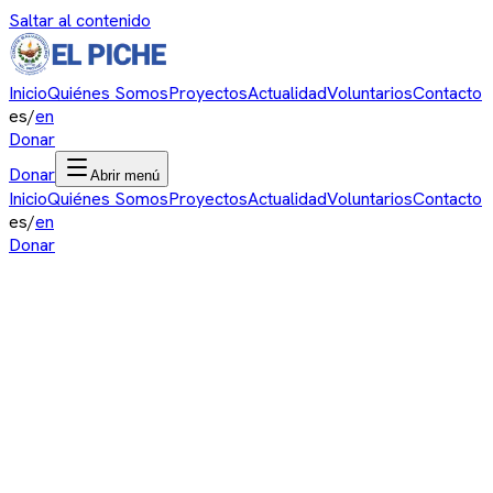
Saltar al contenido
Inicio
Quiénes Somos
Proyectos
Actualidad
Voluntarios
Contacto
es
/
en
Donar
Donar
Abrir menú
Inicio
Quiénes Somos
Proyectos
Actualidad
Voluntarios
Contacto
es
/
en
Donar