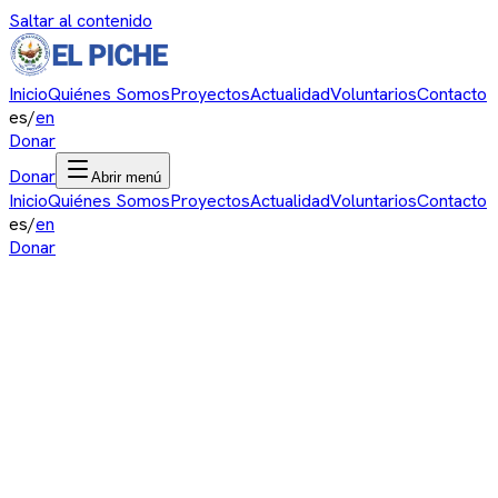
Saltar al contenido
Inicio
Quiénes Somos
Proyectos
Actualidad
Voluntarios
Contacto
es
/
en
Donar
Donar
Abrir menú
Inicio
Quiénes Somos
Proyectos
Actualidad
Voluntarios
Contacto
es
/
en
Donar