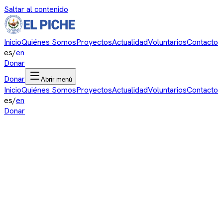
Saltar al contenido
Inicio
Quiénes Somos
Proyectos
Actualidad
Voluntarios
Contacto
es
/
en
Donar
Donar
Abrir menú
Inicio
Quiénes Somos
Proyectos
Actualidad
Voluntarios
Contacto
es
/
en
Donar