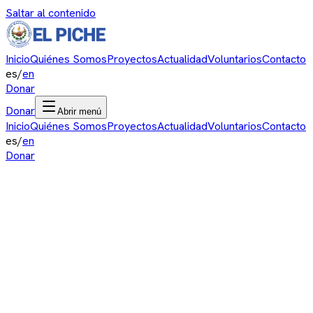
Saltar al contenido
Inicio
Quiénes Somos
Proyectos
Actualidad
Voluntarios
Contacto
es
/
en
Donar
Donar
Abrir menú
Inicio
Quiénes Somos
Proyectos
Actualidad
Voluntarios
Contacto
es
/
en
Donar