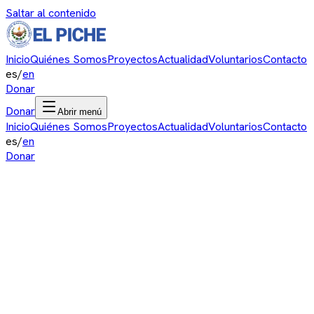
Saltar al contenido
Inicio
Quiénes Somos
Proyectos
Actualidad
Voluntarios
Contacto
es
/
en
Donar
Donar
Abrir menú
Inicio
Quiénes Somos
Proyectos
Actualidad
Voluntarios
Contacto
es
/
en
Donar