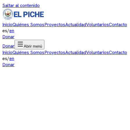
Saltar al contenido
Inicio
Quiénes Somos
Proyectos
Actualidad
Voluntarios
Contacto
es
/
en
Donar
Donar
Abrir menú
Inicio
Quiénes Somos
Proyectos
Actualidad
Voluntarios
Contacto
es
/
en
Donar