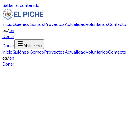
Saltar al contenido
Inicio
Quiénes Somos
Proyectos
Actualidad
Voluntarios
Contacto
es
/
en
Donar
Donar
Abrir menú
Inicio
Quiénes Somos
Proyectos
Actualidad
Voluntarios
Contacto
es
/
en
Donar