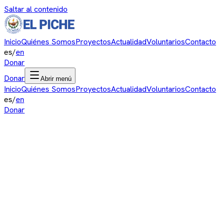
Saltar al contenido
Inicio
Quiénes Somos
Proyectos
Actualidad
Voluntarios
Contacto
es
/
en
Donar
Donar
Abrir menú
Inicio
Quiénes Somos
Proyectos
Actualidad
Voluntarios
Contacto
es
/
en
Donar