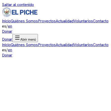
Saltar al contenido
Inicio
Quiénes Somos
Proyectos
Actualidad
Voluntarios
Contacto
es
/
en
Donar
Donar
Abrir menú
Inicio
Quiénes Somos
Proyectos
Actualidad
Voluntarios
Contacto
es
/
en
Donar