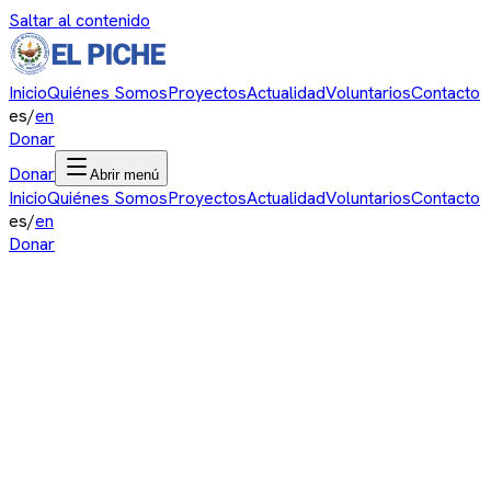
Saltar al contenido
Inicio
Quiénes Somos
Proyectos
Actualidad
Voluntarios
Contacto
es
/
en
Donar
Donar
Abrir menú
Inicio
Quiénes Somos
Proyectos
Actualidad
Voluntarios
Contacto
es
/
en
Donar