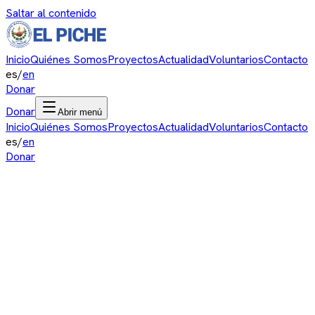
Saltar al contenido
Inicio
Quiénes Somos
Proyectos
Actualidad
Voluntarios
Contacto
es
/
en
Donar
Donar
Abrir menú
Inicio
Quiénes Somos
Proyectos
Actualidad
Voluntarios
Contacto
es
/
en
Donar