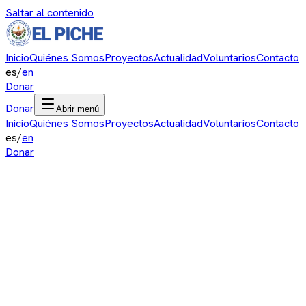
Saltar al contenido
Inicio
Quiénes Somos
Proyectos
Actualidad
Voluntarios
Contacto
es
/
en
Donar
Donar
Abrir menú
Inicio
Quiénes Somos
Proyectos
Actualidad
Voluntarios
Contacto
es
/
en
Donar