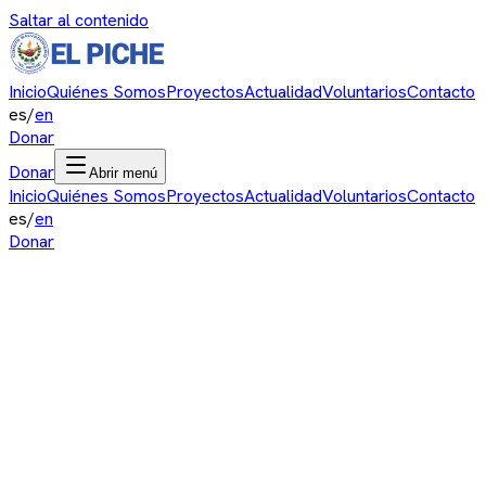
Saltar al contenido
Inicio
Quiénes Somos
Proyectos
Actualidad
Voluntarios
Contacto
es
/
en
Donar
Donar
Abrir menú
Inicio
Quiénes Somos
Proyectos
Actualidad
Voluntarios
Contacto
es
/
en
Donar