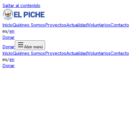
Saltar al contenido
Inicio
Quiénes Somos
Proyectos
Actualidad
Voluntarios
Contacto
es
/
en
Donar
Donar
Abrir menú
Inicio
Quiénes Somos
Proyectos
Actualidad
Voluntarios
Contacto
es
/
en
Donar