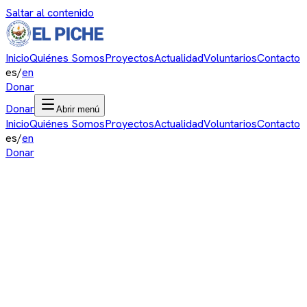
Saltar al contenido
Inicio
Quiénes Somos
Proyectos
Actualidad
Voluntarios
Contacto
es
/
en
Donar
Donar
Abrir menú
Inicio
Quiénes Somos
Proyectos
Actualidad
Voluntarios
Contacto
es
/
en
Donar