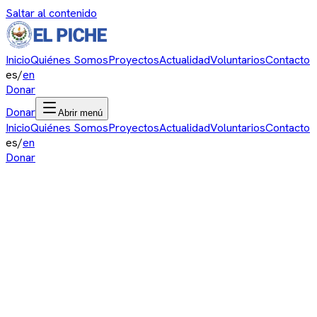
Saltar al contenido
Inicio
Quiénes Somos
Proyectos
Actualidad
Voluntarios
Contacto
es
/
en
Donar
Donar
Abrir menú
Inicio
Quiénes Somos
Proyectos
Actualidad
Voluntarios
Contacto
es
/
en
Donar