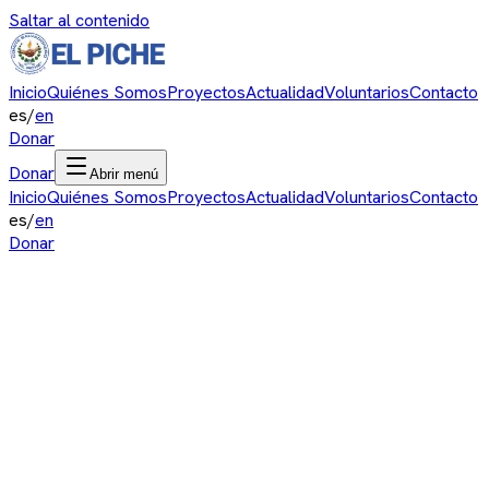
Saltar al contenido
Inicio
Quiénes Somos
Proyectos
Actualidad
Voluntarios
Contacto
es
/
en
Donar
Donar
Abrir menú
Inicio
Quiénes Somos
Proyectos
Actualidad
Voluntarios
Contacto
es
/
en
Donar