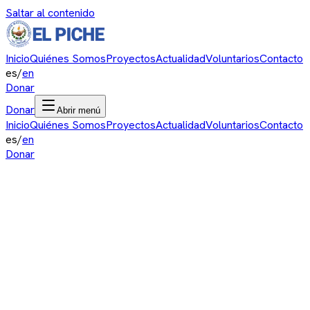
Saltar al contenido
Inicio
Quiénes Somos
Proyectos
Actualidad
Voluntarios
Contacto
es
/
en
Donar
Donar
Abrir menú
Inicio
Quiénes Somos
Proyectos
Actualidad
Voluntarios
Contacto
es
/
en
Donar