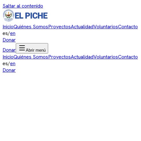
Saltar al contenido
Inicio
Quiénes Somos
Proyectos
Actualidad
Voluntarios
Contacto
es
/
en
Donar
Donar
Abrir menú
Inicio
Quiénes Somos
Proyectos
Actualidad
Voluntarios
Contacto
es
/
en
Donar