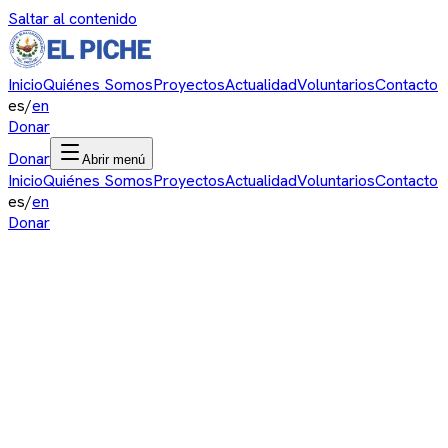
Saltar al contenido
Inicio
Quiénes Somos
Proyectos
Actualidad
Voluntarios
Contacto
es
/
en
Donar
Donar
Abrir menú
Inicio
Quiénes Somos
Proyectos
Actualidad
Voluntarios
Contacto
es
/
en
Donar